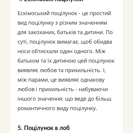
Ескімоський поцілунок - це простий
вид поцілунку з різним значенням
для закоханих, батьків та дитини. По
суті, поцілунок вимагає, щоб обидва
носи обтискали один одного. Між
батьком та їх дитиною цей поцілунок
виявляє любов та прихильність. І,
між парами, це виявляє однакову
любов і прихильність - набуваючи
іншого значення; що веде до більш
романтичного виду поцілунку.
5. Поцілунок в лоб