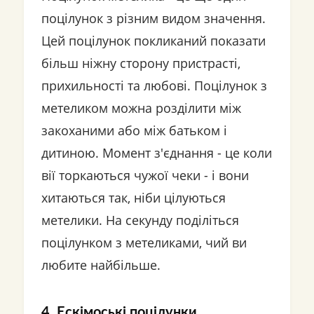
поцілунок з різним видом значення.
Цей поцілунок покликаний показати
більш ніжну сторону пристрасті,
прихильності та любові. Поцілунок з
метеликом можна розділити між
закоханими або між батьком і
дитиною. Момент з'єднання - це коли
вії торкаються чужої чеки - і вони
хитаються так, ніби цілуються
метелики. На секунду поділіться
поцілунком з метеликами, чий ви
любите найбільше.
4. Ескімоські поцілунки