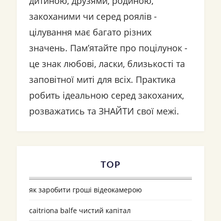
дитиною, друзями, родиною,
закоханими чи серед роялів -
цілування має багато різних
значень. Пам’ятайте про поцілунок -
це знак любові, ласки, близькості та
заповітної миті для всіх. Практика
робить ідеальною серед закоханих,
розважатись та ЗНАЙТИ свої межі.
TOP
як заробити гроші відеокамерою
caitriona balfe чистий капітал