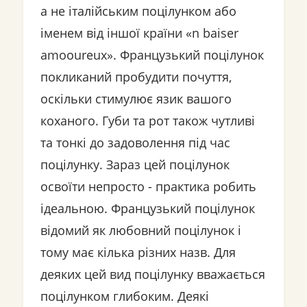
а не італійським поцілунком або
іменем від іншої країни «n baiser
amooureux». Французький поцілунок
покликаний пробудити почуття,
оскільки стимулює язик вашого
коханого. Губи та рот також чутливі
та тонкі до задоволення під час
поцілунку. Зараз цей поцілунок
освоїти непросто - практика робить
ідеальною. Французький поцілунок
відомий як любовний поцілунок і
тому має кілька різних назв. Для
деяких цей вид поцілунку вважається
поцілунком глибоким. Деякі