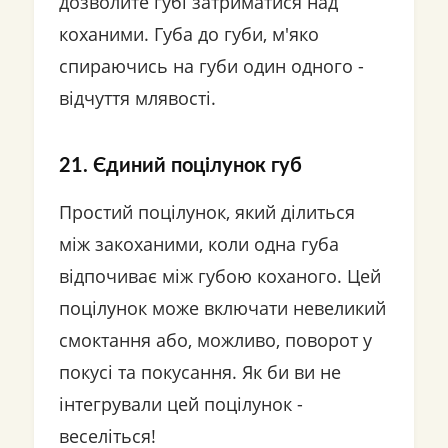
дозволите губі затриматися над
коханими. Губа до губи, м'яко
спираючись на губи один одного -
відчуття млявості.
21. Єдиний поцілунок губ
Простий поцілунок, який ділиться
між закоханими, коли одна губа
відпочиває між губою коханого. Цей
поцілунок може включати невеликий
смоктання або, можливо, поворот у
покусі та покусання. Як би ви не
інтегрували цей поцілунок -
веселіться!