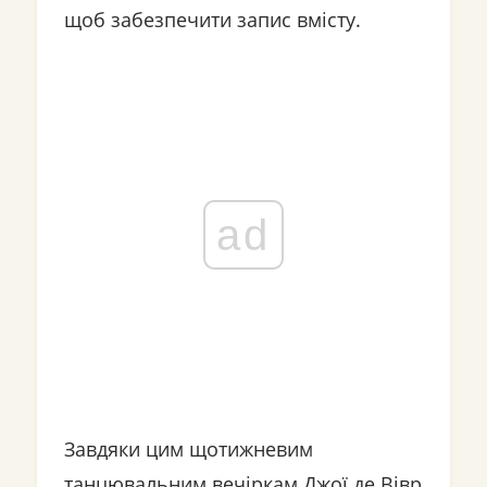
щоб забезпечити запис вмісту.
ad
Завдяки цим щотижневим
танцювальним вечіркам Джої де Вівр