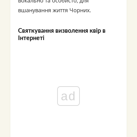
вокально та особисто, для
вшанування життя Чорних.
Святкування визволення квір в
Інтернеті
ad