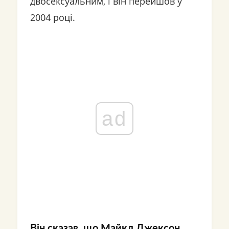
двосексуальним, і він перейшов у
2004 році.
ad
Він сказав, що Майкл Джексон