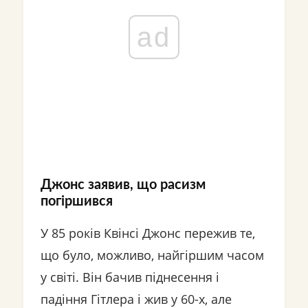
ad
Джонс заявив, що расизм
погіршився
У 85 років Квінсі Джонс пережив те,
що було, можливо, найгіршим часом
у світі. Він бачив піднесення і
падіння Гітлера і жив у 60-х, але