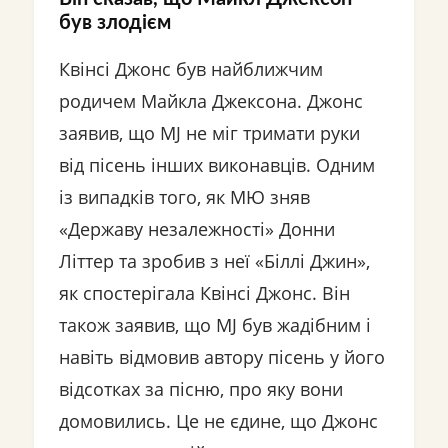
був злодієм
Квінсі Джонс був найближчим
родичем Майкла Джексона. Джонс
заявив, що MJ не міг тримати руки
від пісень інших виконавців. Одним
із випадків того, як МЮ зняв
«Державу незалежності» Донни
Літтер та зробив з неї «Біллі Джин»,
як спостерігала Квінсі Джонс. Він
також заявив, що MJ був жадібним і
навіть відмовив автору пісень у його
відсотках за пісню, про яку вони
домовились. Це не єдине, що Джонс