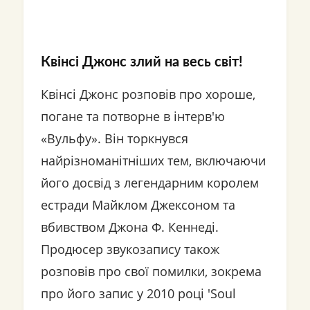
Квінсі Джонс злий на весь світ!
Квінсі Джонс розповів про хороше,
погане та потворне в інтерв'ю
«Вульфу». Він торкнувся
найрізноманітніших тем, включаючи
його досвід з легендарним королем
естради Майклом Джексоном та
вбивством Джона Ф. Кеннеді.
Продюсер звукозапису також
розповів про свої помилки, зокрема
про його запис у 2010 році 'Soul