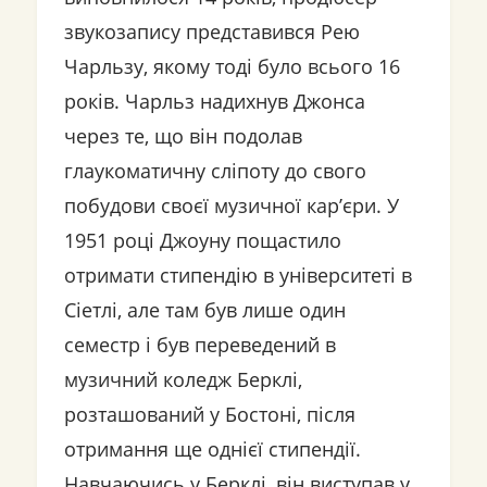
звукозапису представився Рею
Чарльзу, якому тоді було всього 16
років. Чарльз надихнув Джонса
через те, що він подолав
глаукоматичну сліпоту до свого
побудови своєї музичної кар’єри. У
1951 році Джоуну пощастило
отримати стипендію в університеті в
Сіетлі, але там був лише один
семестр і був переведений в
музичний коледж Берклі,
розташований у Бостоні, після
отримання ще однієї стипендії.
Навчаючись у Берклі, він виступав у