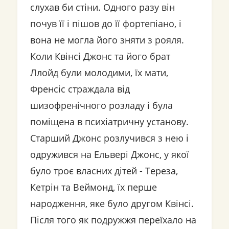
слухав би стіни. Одного разу він
почув її і пішов до її фортепіано, і
вона не могла його зняти з рояля.
Коли Квінсі Джонс та його брат
Ллойд були молодими, їх мати,
Френсіс страждала від
шизофренічного розладу і була
поміщена в психіатричну установу.
Старший Джонс розлучився з нею і
одружився на Ельвері Джонс, у якої
було троє власних дітей - Тереза,
Кетрін та Веймонд, їх перше
народження, яке було другом Квінсі.
Після того як подружжя переїхало на