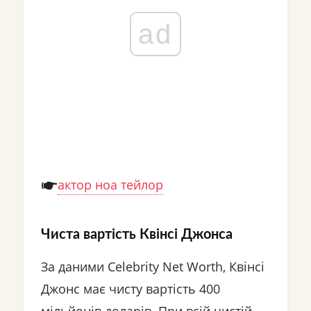
ad
актор ноа тейлор
Чиста вартість Квінсі Джонса
За даними Celebrity Net Worth, Квінсі
Джонс має чисту вартість 400
мільйонів доларів. При всій чистій