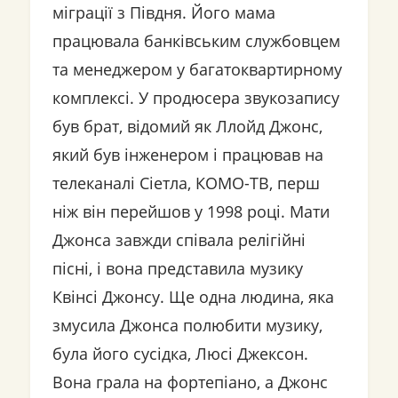
міграції з Півдня. Його мама
працювала банківським службовцем
та менеджером у багатоквартирному
комплексі. У продюсера звукозапису
був брат, відомий як Ллойд Джонс,
який був інженером і працював на
телеканалі Сіетла, КОМО-ТВ, перш
ніж він перейшов у 1998 році. Мати
Джонса завжди співала релігійні
пісні, і вона представила музику
Квінсі Джонсу. Ще одна людина, яка
змусила Джонса полюбити музику,
була його сусідка, Люсі Джексон.
Вона грала на фортепіано, а Джонс