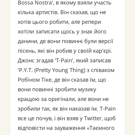
Bossa Nostra', в якому взяли участь
кілька артистів. Він сказав, що не
хотів цього робити, але репери
хотіли записати щось у знак його
данини, де вони повинні були версії
пісень, які він робив у своїй кар'єрі.
Джонс згадав 'T-Pain', який записав
'P.Y.T. (Pretty Young Thing) з співаком
Робіном Тіке, де він сказав їм, що
вони повинні зробити музику
кращою за оригінали, але вони не
зробили так, як він наказав їм. T-Pain
все це почув, і він взяв у Twitter, щоб
відповісти на зауваження «Таємного