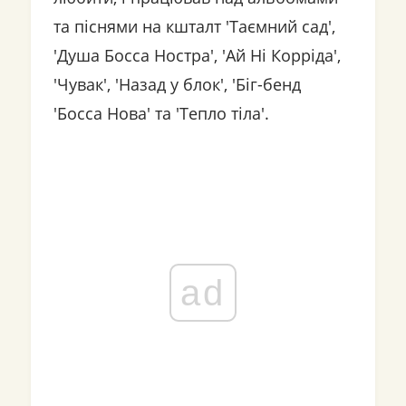
та піснями на кшталт 'Таємний сад',
'Душа Босса Ностра', 'Ай Ні Корріда',
'Чувак', 'Назад у блок', 'Біг-бенд
'Босса Нова' та 'Тепло тіла'.
ad