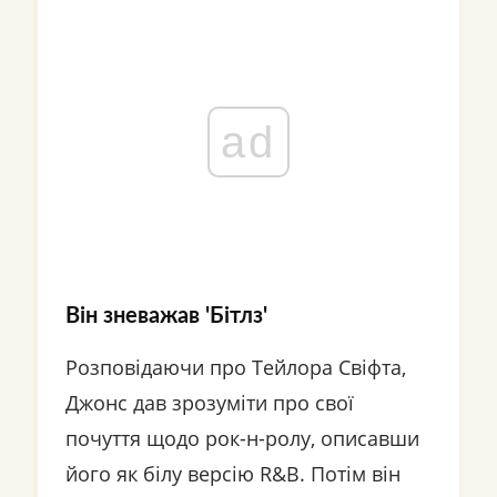
ad
Він зневажав 'Бітлз'
Розповідаючи про Тейлора Свіфта,
Джонс дав зрозуміти про свої
почуття щодо рок-н-ролу, описавши
його як білу версію R&B. Потім він