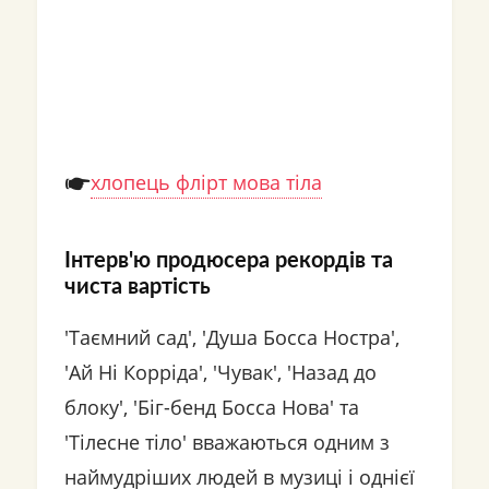
хлопець флірт мова тіла
Інтерв'ю продюсера рекордів та
чиста вартість
'Таємний сад', 'Душа Босса Ностра',
'Ай Ні Корріда', 'Чувак', 'Назад до
блоку', 'Біг-бенд Босса Нова' та
'Тілесне тіло' вважаються одним з
наймудріших людей в музиці і однієї