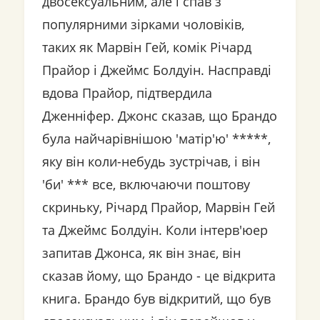
двосексуальним, але і спав з
популярними зірками чоловіків,
таких як Марвін Гей, комік Річард
Прайор і Джеймс Болдуін. Насправді
вдова Прайор, підтвердила
Дженніфер. Джонс сказав, що Брандо
була найчарівнішою 'матір'ю' *****,
яку він коли-небудь зустрічав, і він
'би' *** все, включаючи поштову
скриньку, Річард Прайор, Марвін Гей
та Джеймс Болдуін. Коли інтерв'юер
запитав Джонса, як він знає, він
сказав йому, що Брандо - це відкрита
книга. Брандо був відкритий, що був