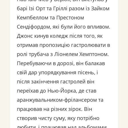
барі Ізі Орт та Гріллі разом із Зайком
Кемпбеллом та Престоном
Сендіфордом, які були його впливом.
Джонс кинув коледж після того, як
отримав пропозицію гастролювати в
ролі трубача з Ліонелем Хемптоном.
Перебуваючи в дорозі, він балакав
свій дар упорядкування пісень, і
після закінчення гастролей він
переїхав до Нью-Йорка, де став
аранжувальником-фрілансером та
працював на різних зірок. Він
створив чисту суму, яку потрібно
любити, і працював над альбомами