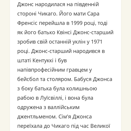
Джонс народилася на південній
стороні Чикаго. Його мати Сара
Френсіс перейшла в 1999 році, тоді
як його батько Квінсі Джонс-старший
зробив свій останній уклін у 1971
році. Джонс-старший народився в
штаті Кентуккі і був
напівпрофесійним гравцем у
бейсбол та столяром. Бабуся Джонса
з боку батька була колишньою
рабою в Луїсвіллі, і вона була
одружена з валлійським
джентльменом. Сім'я Джонса
переїхала до Чикаго під час Великої