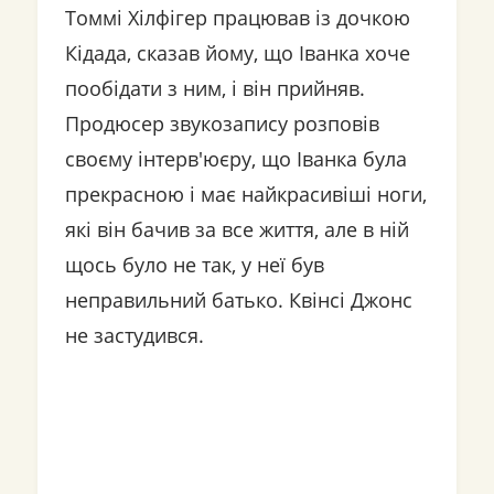
Томмі Хілфігер працював із дочкою
Кідада, сказав йому, що Іванка хоче
пообідати з ним, і він прийняв.
Продюсер звукозапису розповів
своєму інтерв'юєру, що Іванка була
прекрасною і має найкрасивіші ноги,
які він бачив за все життя, але в ній
щось було не так, у неї був
неправильний батько. Квінсі Джонс
не застудився.