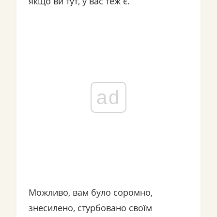
якщо ви тут, у вас теж є.
ad
Можливо, вам було соромно,
знесилено, стурбовано своїм