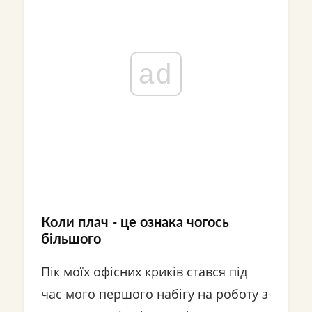
ad
Коли плач - це ознака чогось
більшого
Пік моїх офісних криків стався під
час мого першого набігу на роботу з