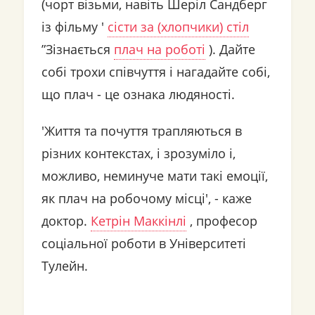
(чорт візьми, навіть Шеріл Сандберг
із фільму '
сісти за (хлопчики) стіл
”Зізнається
плач на роботі
). Дайте
собі трохи співчуття і нагадайте собі,
що плач - це ознака людяності.
'Життя та почуття трапляються в
різних контекстах, і зрозуміло і,
можливо, неминуче мати такі емоції,
як плач на робочому місці', - каже
доктор.
Кетрін Маккінлі
, професор
соціальної роботи в Університеті
Тулейн.