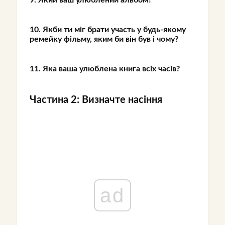
9. Який ваш улюблений альбом?
10. Якби ти міг брати участь у будь-якому
ремейку фільму, яким би він був і чому?
11. Яка ваша улюблена книга всіх часів?
Частина 2: Визначте насіння
ad