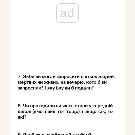
ad
7. Якби ви могли запросити п’ятьох людей,
мертвих чи живих, на вечерю, кого б ви
запросили? І яку їжу ви б подали?
8. Чи проходили ви якісь етапи у середній
школі (емо, панк, гот тощо), і якщо так, то
які?