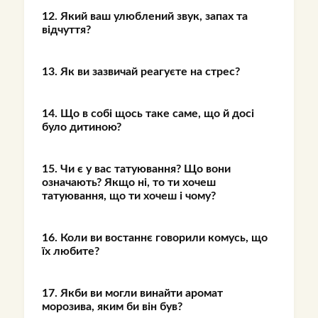
12. Який ваш улюблений звук, запах та
відчуття?
13. Як ви зазвичай реагуєте на стрес?
14. Що в собі щось таке саме, що й досі
було дитиною?
15. Чи є у вас татуювання? Що вони
означають? Якщо ні, то ти хочеш
татуювання, що ти хочеш і чому?
16. Коли ви востаннє говорили комусь, що
їх любите?
17. Якби ви могли винайти аромат
морозива, яким би він був?