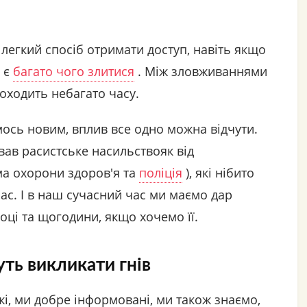
о легкий спосіб отримати доступ, навіть якщо
. є
багато чого злитися
. Між зловживаннями
оходить небагато часу.
мось новим, вплив все одно можна відчути.
ав расистське насильствояк від
ема охорони здоров'я та
поліція
), які нібито
нас. І в наш сучасний час ми маємо дар
оці та щогодини, якщо хочемо її.
уть викликати гнів
, ми добре інформовані, ми також знаємо,