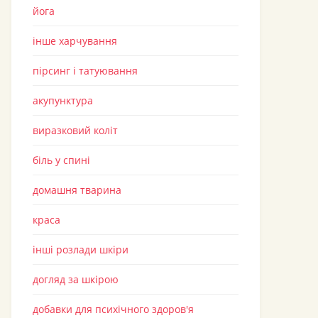
йога
інше харчування
пірсинг і татуювання
акупунктура
виразковий коліт
біль у спині
домашня тварина
краса
інші розлади шкіри
догляд за шкірою
добавки для психічного здоров'я