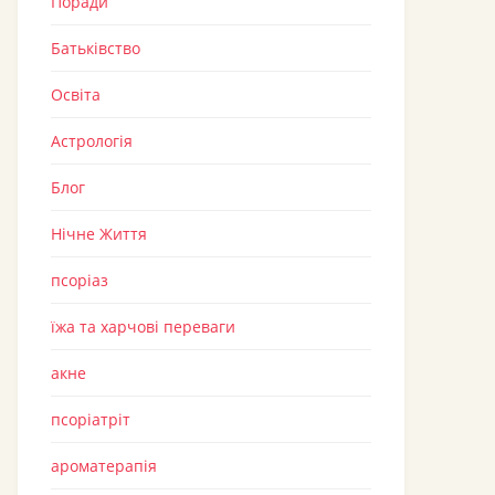
Поради
Батьківство
Освіта
Астрологія
Блог
Нічне Життя
псоріаз
їжа та харчові переваги
акне
псоріатріт
ароматерапія