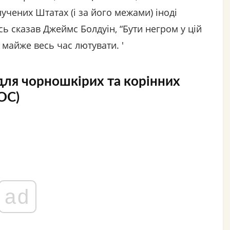
лучених Штатах (і за його межами) іноді
ь сказав Джеймс Болдуін, “Бути негром у цій
е майже весь час лютувати. '
для чорношкірих та корінних
OC)
ad