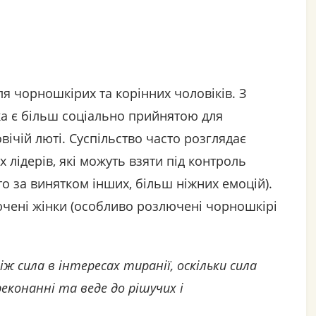
ля чорношкірих та корінних чоловіків. З
яка є більш соціально прийнятою для
вічій люті. Суспільство часто розглядає
 лідерів, які можуть взяти під контроль
то за винятком інших, більш ніжних емоцій).
лючені жінки (особливо розлючені чорношкірі
іж сила в інтересах тиранії, оскільки сила
реконанні та веде до рішучих і