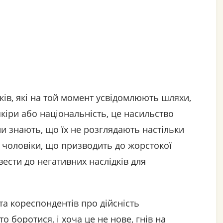
ів, які на той момент усвідомлюють шляхи,
шкіри або національність, це насильство
и знають, що їх не розглядають настільки
і чоловіки, що призводить до жорстокої
ести до негативних наслідків для
 та кореспондентів про дійсність
о боротися, і хоча це не нове, гнів на