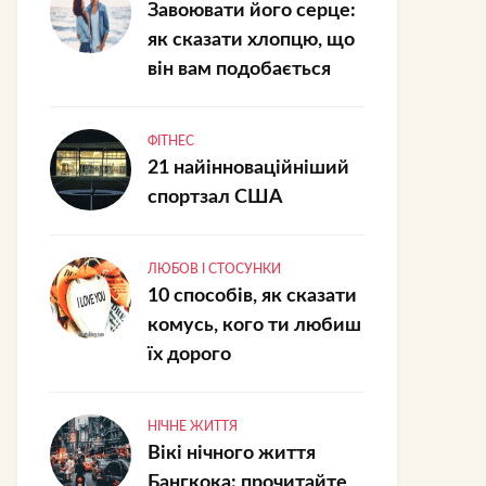
Завоювати його серце:
як сказати хлопцю, що
він вам подобається
ФІТНЕС
21 найінноваційніший
спортзал США
ЛЮБОВ І СТОСУНКИ
10 способів, як сказати
комусь, кого ти любиш
їх дорого
НІЧНЕ ЖИТТЯ
Вікі нічного життя
Бангкока: прочитайте