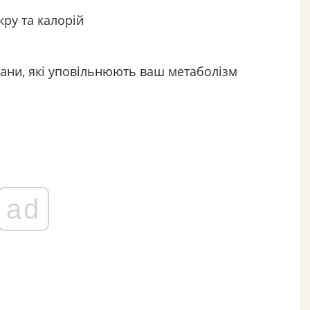
кру та калорій
стани, які уповільнюють ваш метаболізм
ad