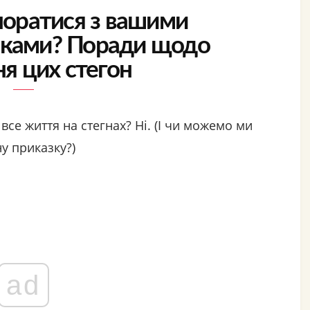
поратися з вашими
ками? Поради щодо
ня цих стегон
все життя на стегнах? Ні. (І чи можемо ми
у приказку?)
ad