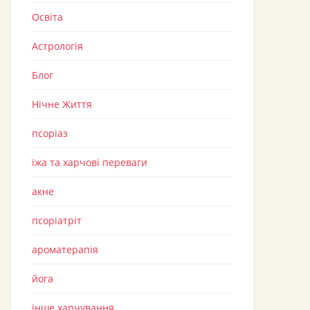
Освіта
Астрологія
Блог
Нічне Життя
псоріаз
їжа та харчові переваги
акне
псоріатріт
ароматерапія
йога
інше харчування