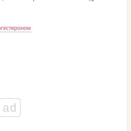
рогестероном
ad