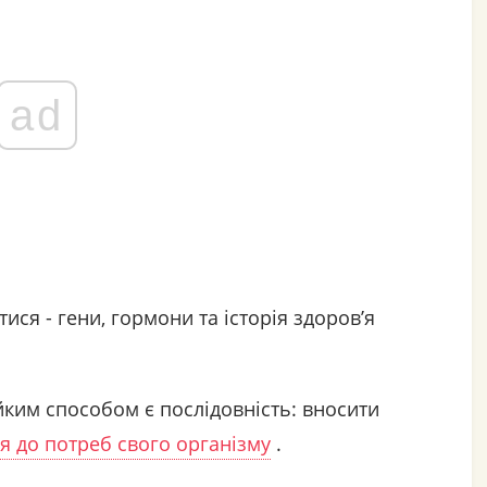
ad
ися - гени, гормони та історія здоров’я
йким способом є послідовність: вносити
я до потреб свого організму
.