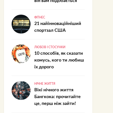
він вам подобається
ФІТНЕС
21 найінноваційніший
спортзал США
ЛЮБОВ І СТОСУНКИ
10 способів, як сказати
комусь, кого ти любиш
їх дорого
НІЧНЕ ЖИТТЯ
Вікі нічного життя
Бангкока: прочитайте
це, перш ніж зайти!