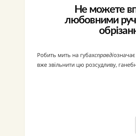
Не можете в
любовними руч
обрізан
Робить мить на губах
справді
означає 
вже звільнити цю розсудливу, ганебн